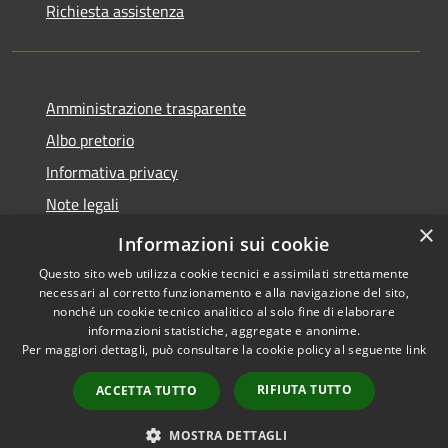
Richiesta assistenza
Amministrazione trasparente
Albo pretorio
Informativa privacy
Note legali
×
Dichiarazione di accessibilità
Informazioni sui cookie
Questo sito web utilizza cookie tecnici e assimilati strettamente
necessari al corretto funzionamento e alla navigazione del sito,
nonché un cookie tecnico analitico al solo fine di elaborare
informazioni statistiche, aggregate e anonime.
RSS
Copyright © 2026 • Comune di
Per maggiori dettagli, può consultare la cookie policy al seguente
link
Accessibilità
Pontedassio • Powered by
Privacy
Municipium
Accesso
•
RIFIUTA TUTTO
ACCETTA TUTTO
Cookie
redazione
Mappa del sito
MOSTRA DETTAGLI