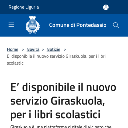
Salta al contenuto principale
Regione Liguria
Comune di Pontedassio
Home
>
Novità
>
Notizie
>
E’ disponibile il nuovo servizio Giraskuola, per i libri
scolastici
E’ disponibile il nuovo
servizio Giraskuola,
per i libri scolastici
Giraskuola è una piattaforma digitale di vicinato che