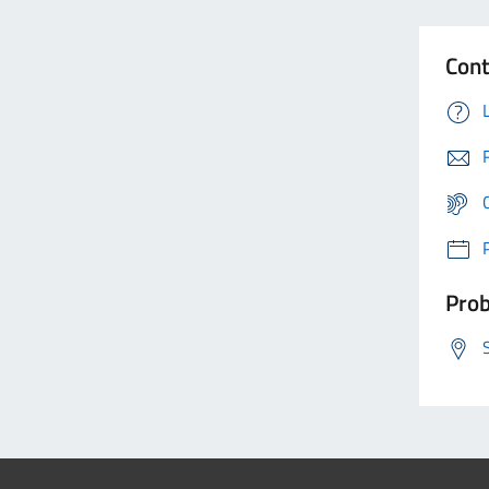
Cont
Prob