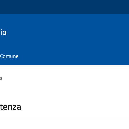
io
il Comune
za
stenza