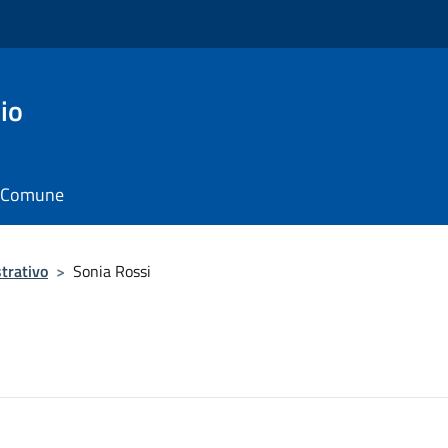
io
il Comune
trativo
>
Sonia Rossi