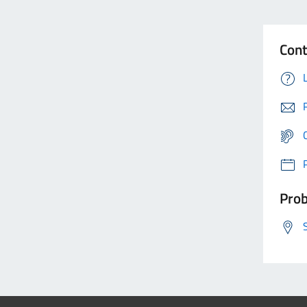
Cont
Prob