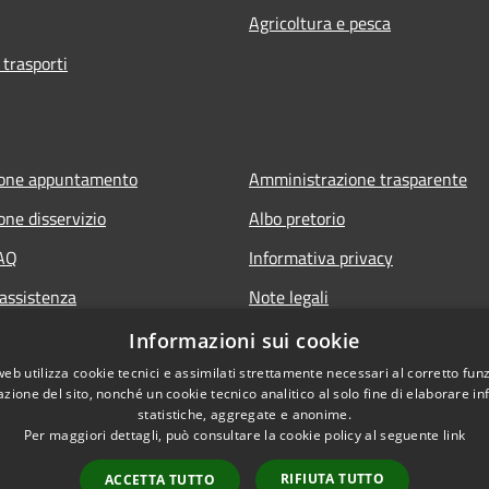
Agricoltura e pesca
 trasporti
ione appuntamento
Amministrazione trasparente
one disservizio
Albo pretorio
FAQ
Informativa privacy
 assistenza
Note legali
Dichiarazione di accessibilità
Informazioni sui cookie
web utilizza cookie tecnici e assimilati strettamente necessari al corretto fu
azione del sito, nonché un cookie tecnico analitico al solo fine di elaborare i
statistiche, aggregate e anonime.
Per maggiori dettagli, può consultare la cookie policy al seguente
link
RIFIUTA TUTTO
ACCETTA TUTTO