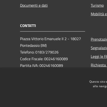
Documenti e dati
Turismo
Mobilità e
CONTATTI
Piazza Vittorio Emanuele II 2 - 18027
Prenotaz
Pontedassio (IM)
Segnalazi
Telefono: 0183/279026
Leggi le 
Codice Fiscale: 00246160089
Richiesta
Partita IVA: 00246160089
PEC:
protocollo@pec.pontedassio.net
Questo sito 
alla navig