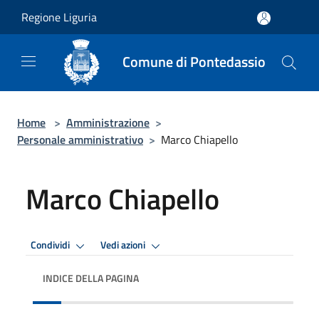
Salta al contenuto principale
Regione Liguria
Comune di Pontedassio
Home
>
Amministrazione
>
Personale amministrativo
>
Marco Chiapello
Marco Chiapello
Condividi
Vedi azioni
INDICE DELLA PAGINA