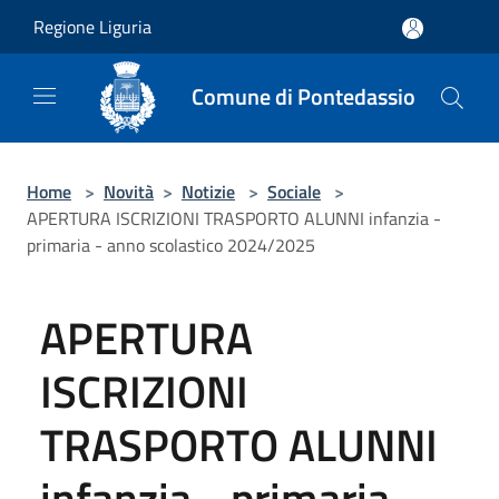
Salta al contenuto principale
Regione Liguria
Comune di Pontedassio
Home
>
Novità
>
Notizie
>
Sociale
>
APERTURA ISCRIZIONI TRASPORTO ALUNNI infanzia -
primaria - anno scolastico 2024/2025
APERTURA
ISCRIZIONI
TRASPORTO ALUNNI
infanzia - primaria -