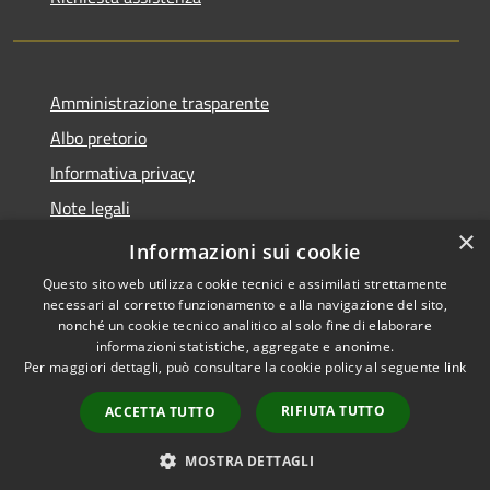
Amministrazione trasparente
Albo pretorio
Informativa privacy
Note legali
×
Dichiarazione di accessibilità
Informazioni sui cookie
Questo sito web utilizza cookie tecnici e assimilati strettamente
necessari al corretto funzionamento e alla navigazione del sito,
nonché un cookie tecnico analitico al solo fine di elaborare
informazioni statistiche, aggregate e anonime.
RSS
Copyright © 2026 • Comune di
Per maggiori dettagli, può consultare la cookie policy al seguente
link
Accessibilità
Pontedassio • Powered by
Privacy
Municipium
Accesso
•
RIFIUTA TUTTO
ACCETTA TUTTO
Cookie
redazione
Mappa del sito
MOSTRA DETTAGLI