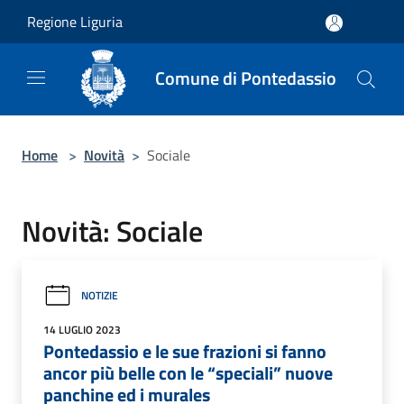
Salta al contenuto principale
Regione Liguria
Comune di Pontedassio
Home
>
Novità
>
Sociale
Novità: Sociale
NOTIZIE
14 LUGLIO 2023
Pontedassio e le sue frazioni si fanno
ancor più belle con le “speciali” nuove
panchine ed i murales