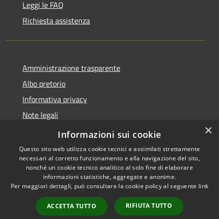
Leggi le FAQ
Richiesta assistenza
Amministrazione trasparente
Albo pretorio
Informativa privacy
Note legali
×
Dichiarazione di accessibilità
Informazioni sui cookie
Questo sito web utilizza cookie tecnici e assimilati strettamente
necessari al corretto funzionamento e alla navigazione del sito,
nonché un cookie tecnico analitico al solo fine di elaborare
informazioni statistiche, aggregate e anonime.
RSS
Copyright © 2026 • Comune di
Per maggiori dettagli, può consultare la cookie policy al seguente
link
Accessibilità
Pontedassio • Powered by
Privacy
Municipium
Accesso
•
RIFIUTA TUTTO
ACCETTA TUTTO
Cookie
redazione