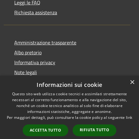
Leggi le FAQ
Richiesta assistenza
Amministrazione trasparente
Albo pretorio
Informativa privacy
Note legali
×
Dichiarazione di accessibilità
Informazioni sui cookie
Questo sito web utilizza cookie tecnici e assimilati strettamente
necessari al corretto funzionamento e alla navigazione del sito,
nonché un cookie tecnico analitico al solo fine di elaborare
informazioni statistiche, aggregate e anonime.
RSS
Copyright © 2026 • Comune di
Per maggiori dettagli, può consultare la cookie policy al seguente
link
Accessibilità
Pontedassio • Powered by
Privacy
Municipium
Accesso
•
RIFIUTA TUTTO
ACCETTA TUTTO
Cookie
redazione