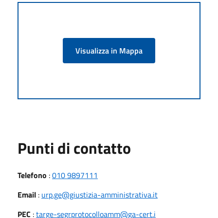
Visualizza in Mappa
Punti di contatto
Telefono
:
010 9897111
Email
:
urp.ge@giustizia-amministrativa.it
PEC
:
targe-segrprotocolloamm@ga-cert.i