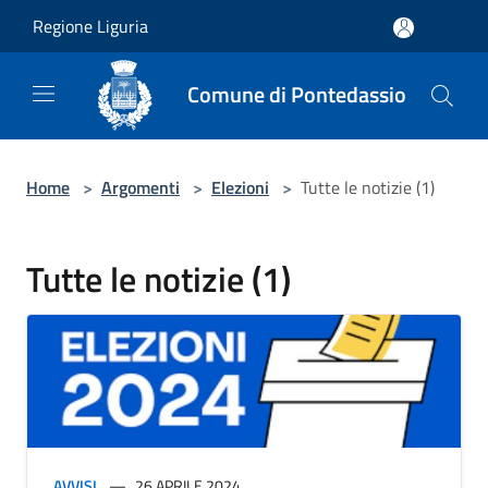
Salta al contenuto principale
Regione Liguria
Comune di Pontedassio
Home
>
Argomenti
>
Elezioni
>
Tutte le notizie (1)
Tutte le notizie (1)
AVVISI
26 APRILE 2024