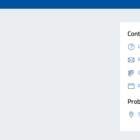
Cont
Prob