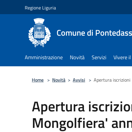
Salta al contenuto principale
Regione Liguria
Comune di Pontedass
Amministrazione
Novità
Servizi
Vivere 
Home
>
Novità
>
Avvisi
>
Apertura iscrizion
Apertura iscrizio
Mongolfiera' an